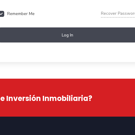
Recover Passwor
Remember Me
Log In
 Inversión Inmobiliaria?